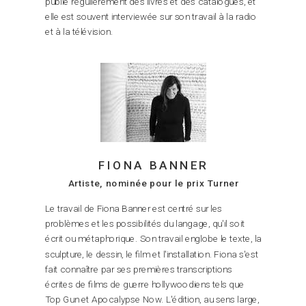
publie régulièrement des livres et des catalogues, et
elle est souvent interviewée sur son travail à la radio
et à la télévision.
FIONA BANNER
Artiste, nominée pour le prix Turner
Le travail de Fiona Banner est centré sur les
problèmes et les possibilités du langage, qu'il soit
écrit ou métaphorique. Son travail englobe le texte, la
sculpture, le dessin, le film et l'installation. Fiona s'est
fait connaître par ses premières transcriptions
écrites de films de guerre hollywoodiens tels que
Top Gun et Apocalypse Now. L'édition, au sens large,