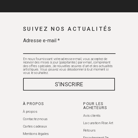
SUIVEZ NOS ACTUALITÉS
Adresse e-mail *
En nous fournissant votre adresse e-mail, vous acceptez de
recevoir des mises à jour (palpitantes) par e-mail, comprenant
des offres spéciales, de nouvelles œuvres d'art et des actualités
artistiques. Vous pouvez vous désabonner à tout moment si
vous le souhaitez.
S’INSCRIRE
À PROPOS
POUR LES
ACHETEURS
À propos
Avis clients
Contactez-nous
La curation Rise Art
Cartes cadeaux
Retours
Mentions légales
Encadrement De