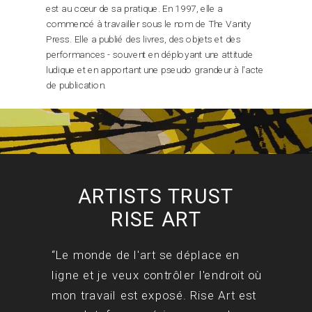
est au cœur de sa pratique. En 1997, elle a
commencé à travailler sous le nom de The Vanity
Press. Elle a publié des livres, des objets et des
performances - souvent en déployant une attitude
ludique et en apportant une pseudo grandeur à l'acte
de publication.
ARTISTS TRUST
RISE ART
“Le monde de l'art se déplace en
ligne et je veux contrôler l'endroit où
mon travail est exposé. Rise Art est